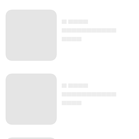
▄ ▄▄▄▄
▄▄▄▄▄▄▄▄▄▄▄
▄▄▄▄
▄ ▄▄▄▄
▄▄▄▄▄▄▄▄▄▄▄
▄▄▄▄