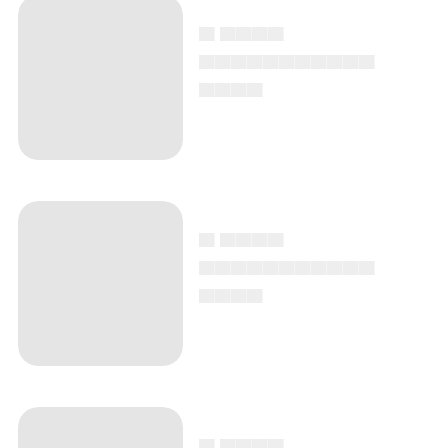
▄ ▄▄▄▄
▄▄▄▄▄▄▄▄▄▄▄
▄▄▄▄
▄ ▄▄▄▄
▄▄▄▄▄▄▄▄▄▄▄
▄▄▄▄
▄ ▄▄▄▄