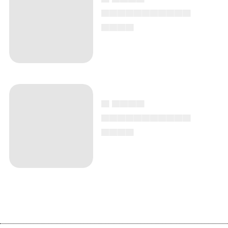
▄▄▄▄▄▄▄▄▄▄▄
▄▄▄▄
▄ ▄▄▄▄
▄▄▄▄▄▄▄▄▄▄▄
▄▄▄▄