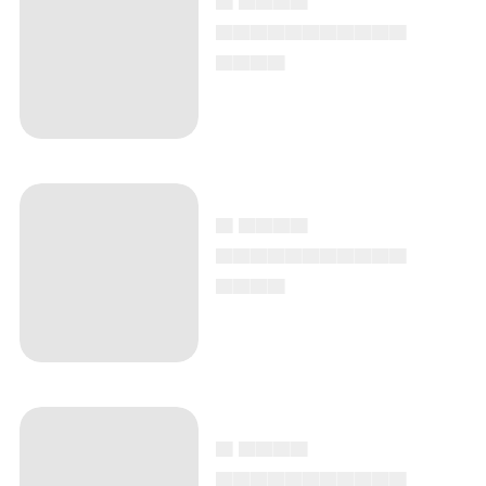
▄▄▄▄▄▄▄▄▄▄▄
▄▄▄▄
▄ ▄▄▄▄
▄▄▄▄▄▄▄▄▄▄▄
▄▄▄▄
▄ ▄▄▄▄
▄▄▄▄▄▄▄▄▄▄▄