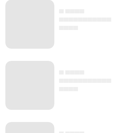
▄ ▄▄▄▄
▄▄▄▄▄▄▄▄▄▄▄
▄▄▄▄
▄ ▄▄▄▄
▄▄▄▄▄▄▄▄▄▄▄
▄▄▄▄
▄ ▄▄▄▄