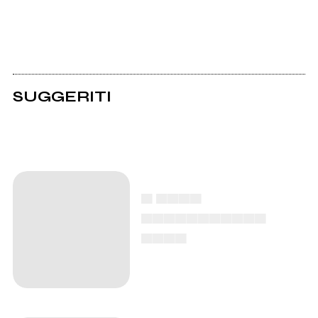
SUGGERITI
▄ ▄▄▄▄
▄▄▄▄▄▄▄▄▄▄▄
▄▄▄▄