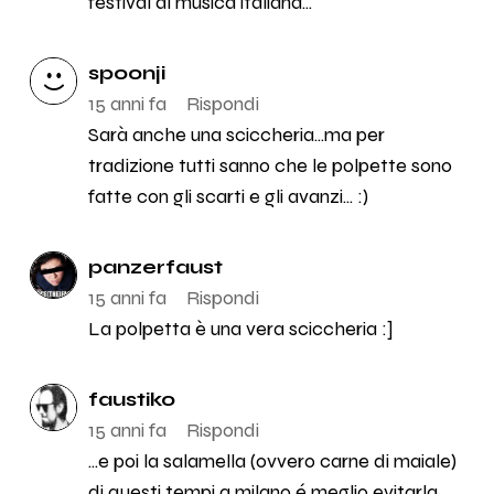
festival di musica italiana...
spoonji
15 anni fa
Rispondi
Sarà anche una sciccheria...ma per
tradizione tutti sanno che le polpette sono
fatte con gli scarti e gli avanzi... :)
panzerfaust
15 anni fa
Rispondi
La polpetta è una vera sciccheria :]
faustiko
15 anni fa
Rispondi
...e poi la salamella (ovvero carne di maiale)
di questi tempi a milano é meglio evitarla...