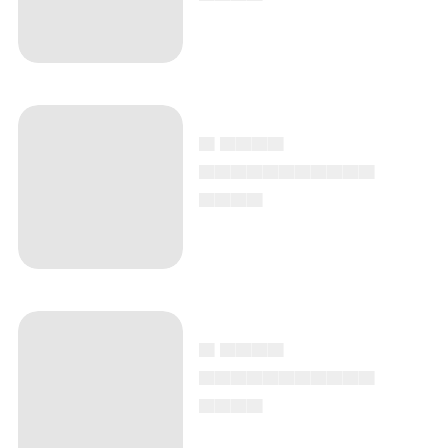
▄ ▄▄▄▄
▄▄▄▄▄▄▄▄▄▄▄
▄▄▄▄
▄ ▄▄▄▄
▄▄▄▄▄▄▄▄▄▄▄
▄▄▄▄