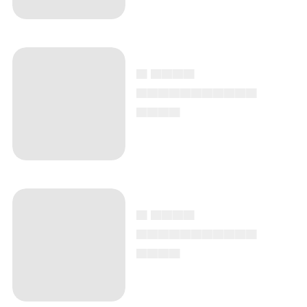
▄ ▄▄▄▄
▄▄▄▄▄▄▄▄▄▄▄
▄▄▄▄
▄ ▄▄▄▄
▄▄▄▄▄▄▄▄▄▄▄
▄▄▄▄