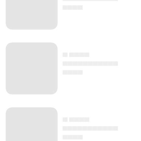
▄▄▄▄
▄ ▄▄▄▄
▄▄▄▄▄▄▄▄▄▄▄
▄▄▄▄
▄ ▄▄▄▄
▄▄▄▄▄▄▄▄▄▄▄
▄▄▄▄