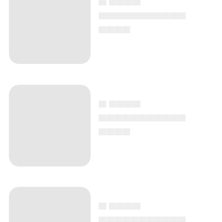
▄▄▄▄▄▄▄▄▄▄▄
▄▄▄▄
▄ ▄▄▄▄
▄▄▄▄▄▄▄▄▄▄▄
▄▄▄▄
▄ ▄▄▄▄
▄▄▄▄▄▄▄▄▄▄▄