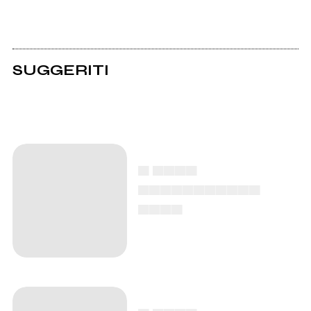
SUGGERITI
▄ ▄▄▄▄
▄▄▄▄▄▄▄▄▄▄▄
▄▄▄▄
▄ ▄▄▄▄