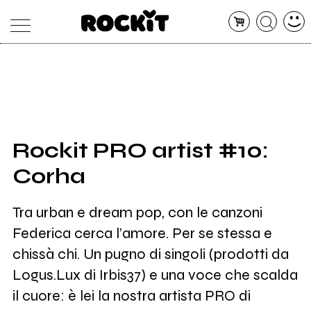
MAGAZINE
DATABASE
ARTICOLI
CONCERTI
ARTISTI
SHOP
Rockit PRO artist #10:
RADIO
Corha
Tra urban e dream pop, con le canzoni
Federica cerca l’amore. Per se stessa e
chissà chi. Un pugno di singoli (prodotti da
Logus.Lux di Irbis37) e una voce che scalda
il cuore: è lei la nostra artista PRO di