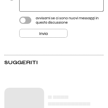
avvisami se ci sono nuovi messaggi in
questa discussione
Invia
SUGGERITI
▄ ▄▄▄▄
▄▄▄▄▄▄▄▄▄▄▄