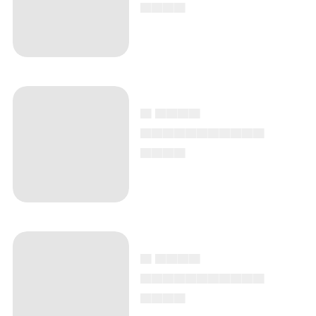
▄▄▄▄
▄ ▄▄▄▄
▄▄▄▄▄▄▄▄▄▄▄
▄▄▄▄
▄ ▄▄▄▄
▄▄▄▄▄▄▄▄▄▄▄
▄▄▄▄