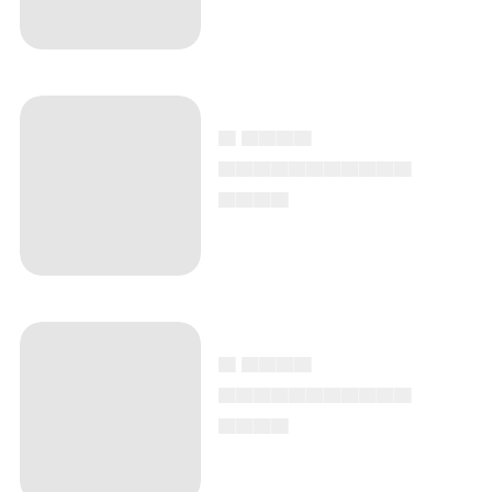
▄ ▄▄▄▄
▄▄▄▄▄▄▄▄▄▄▄
▄▄▄▄
▄ ▄▄▄▄
▄▄▄▄▄▄▄▄▄▄▄
▄▄▄▄