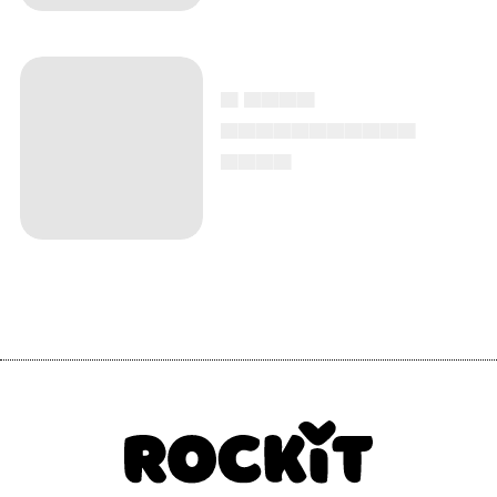
▄ ▄▄▄▄
▄▄▄▄▄▄▄▄▄▄▄
▄▄▄▄