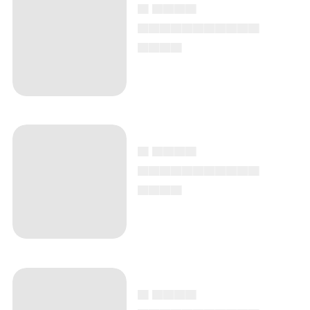
▄ ▄▄▄▄
▄▄▄▄▄▄▄▄▄▄▄
▄▄▄▄
▄ ▄▄▄▄
▄▄▄▄▄▄▄▄▄▄▄
▄▄▄▄
▄ ▄▄▄▄
▄▄▄▄▄▄▄▄▄▄▄