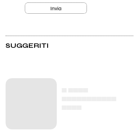
Invia
SUGGERITI
▄ ▄▄▄▄
▄▄▄▄▄▄▄▄▄▄▄
▄▄▄▄