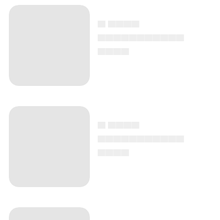
▄ ▄▄▄▄
▄▄▄▄▄▄▄▄▄▄▄
▄▄▄▄
▄ ▄▄▄▄
▄▄▄▄▄▄▄▄▄▄▄
▄▄▄▄