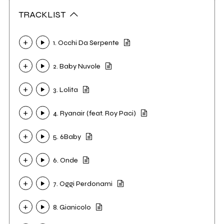
TRACKLIST
1. Occhi Da Serpente
2. Baby Nuvole
3. Lolita
4. Ryanair (feat. Roy Paci)
5. 6Baby
6. Onde
7. Oggi Perdonami
8. Gianicolo