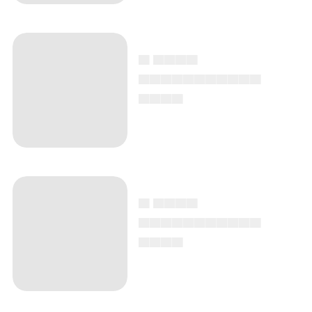
▄ ▄▄▄▄
▄▄▄▄▄▄▄▄▄▄▄
▄▄▄▄
▄ ▄▄▄▄
▄▄▄▄▄▄▄▄▄▄▄
▄▄▄▄