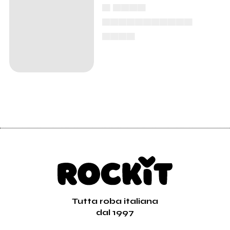
▄ ▄▄▄▄
▄▄▄▄▄▄▄▄▄▄▄
▄▄▄▄
Tutta roba italiana
dal 1997