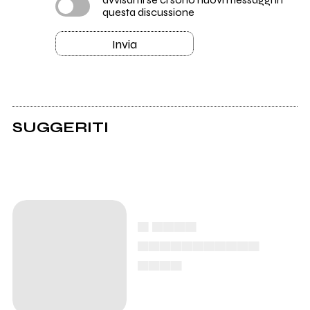
questa discussione
Invia
SUGGERITI
▄ ▄▄▄▄
▄▄▄▄▄▄▄▄▄▄▄
▄▄▄▄