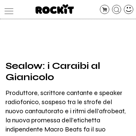
MAGAZINE
DATABASE
ARTICOLI
CONCERTI
ARTISTI
SHOP
Sealow: i Caraibi al
RADIO
Gianicolo
Produttore, scrittore cantante e speaker
radiofonico, sospeso tra le strofe del
nuovo cantautorato e i ritmi dell’afrobeat,
la nuova promessa dell’etichetta
indipendente Macro Beats fa il suo