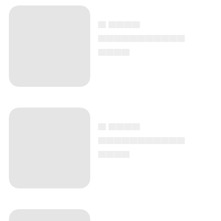
▄ ▄▄▄▄
▄▄▄▄▄▄▄▄▄▄▄
▄▄▄▄
▄ ▄▄▄▄
▄▄▄▄▄▄▄▄▄▄▄
▄▄▄▄