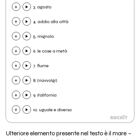
3. agosto
4. addio alla città
5. mignolo
6. le cose a metà
7. fiume
8. (riavvolgi)
9. italifornia
10. uguale e diverso
Ulteriore elemento presente nel testo è il mare –