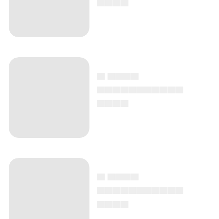
▄ ▄▄▄▄
▄▄▄▄▄▄▄▄▄▄▄
▄▄▄▄
▄ ▄▄▄▄
▄▄▄▄▄▄▄▄▄▄▄
▄▄▄▄