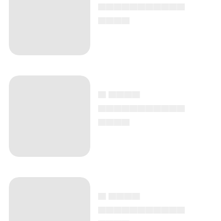
▄▄▄▄▄▄▄▄▄▄▄
▄▄▄▄
▄ ▄▄▄▄
▄▄▄▄▄▄▄▄▄▄▄
▄▄▄▄
▄ ▄▄▄▄
▄▄▄▄▄▄▄▄▄▄▄
▄▄▄▄