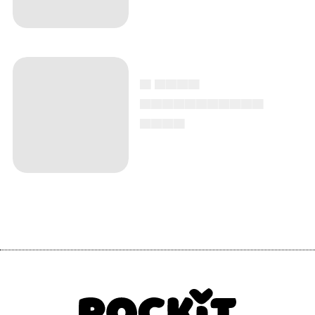
▄ ▄▄▄▄
▄▄▄▄▄▄▄▄▄▄▄
▄▄▄▄