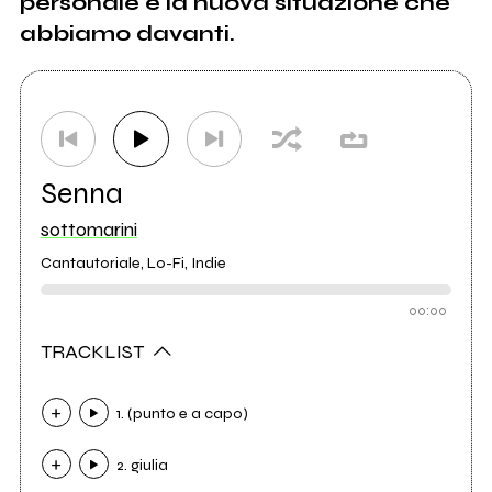
personale e la nuova situazione che
abbiamo davanti.
Senna
sottomarini
Cantautoriale, Lo-Fi, Indie
00:00
TRACKLIST
1. (punto e a capo)
2. giulia