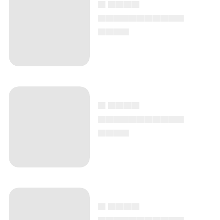
▄ ▄▄▄▄
▄▄▄▄▄▄▄▄▄▄▄
▄▄▄▄
▄ ▄▄▄▄
▄▄▄▄▄▄▄▄▄▄▄
▄▄▄▄
▄ ▄▄▄▄
▄▄▄▄▄▄▄▄▄▄▄