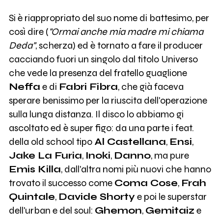
Si è riappropriato del suo nome di battesimo, per
così dire (
"Ormai anche mia madre mi chiama
Deda"
, scherza) ed è tornato a fare il producer
cacciando fuori un singolo dal titolo Universo
che vede la presenza del fratello guaglione
Neffa
e di
Fabri Fibra
, che già faceva
sperare benissimo per la riuscita dell'operazione
sulla lunga distanza. Il disco lo abbiamo gi
ascoltato ed è super figo: da una parte i feat.
della old school tipo
Al Castellana
,
Ensi
,
Jake La Furia
,
Inoki
,
Danno
, ma pure
Emis Killa
, dall'altra nomi più nuovi che hanno
trovato il successo come
Coma Cose
,
Frah
Quintale
,
Davide Shorty
e poi le superstar
dell'urban e del soul:
Ghemon
,
Gemitaiz
e