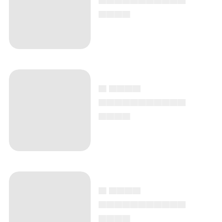
▄▄▄▄
▄ ▄▄▄▄
▄▄▄▄▄▄▄▄▄▄▄
▄▄▄▄
▄ ▄▄▄▄
▄▄▄▄▄▄▄▄▄▄▄
▄▄▄▄