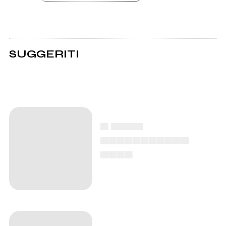
SUGGERITI
▄ ▄▄▄▄
▄▄▄▄▄▄▄▄▄▄▄
▄▄▄▄