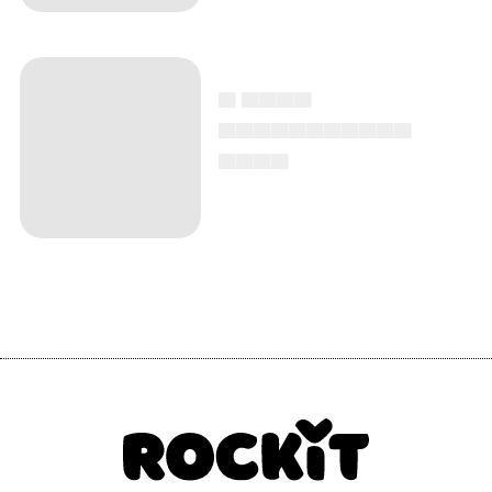
▄ ▄▄▄▄
▄▄▄▄▄▄▄▄▄▄▄
▄▄▄▄