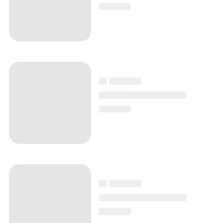
▄▄▄▄
▄ ▄▄▄▄
▄▄▄▄▄▄▄▄▄▄▄
▄▄▄▄
▄ ▄▄▄▄
▄▄▄▄▄▄▄▄▄▄▄
▄▄▄▄