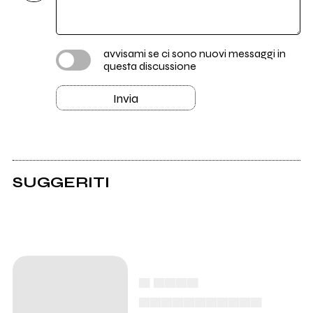
avvisami se ci sono nuovi messaggi in
questa discussione
Invia
SUGGERITI
▄ ▄▄▄▄
▄▄▄▄▄▄▄▄▄▄▄