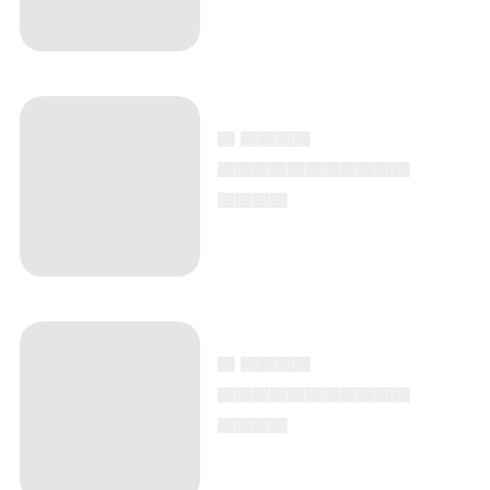
▄ ▄▄▄▄
▄▄▄▄▄▄▄▄▄▄▄
▄▄▄▄
▄ ▄▄▄▄
▄▄▄▄▄▄▄▄▄▄▄
▄▄▄▄