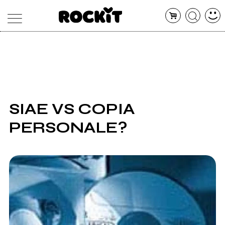
MAGAZINE
DATABASE
ARTICOLI
CONCERTI
ARTISTI
SHOP
SIAE VS COPIA
RADIO
PERSONALE?