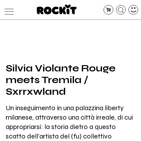
MAGAZINE
DATABASE
ARTICOLI
CONCERTI
ARTISTI
SHOP
Silvia Violante Rouge
RADIO
meets Tremila /
Sxrrxwland
Un inseguimento in una palazzina liberty
milanese, attraverso una città irreale, di cui
appropriarsi: la storia dietro a questo
scatto dell'artista del (fu) collettivo