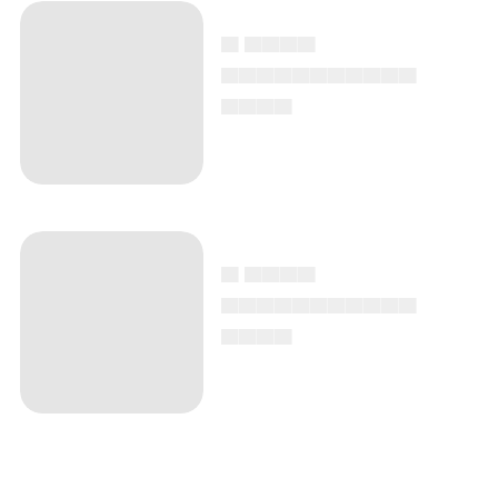
▄ ▄▄▄▄
▄▄▄▄▄▄▄▄▄▄▄
▄▄▄▄
▄ ▄▄▄▄
▄▄▄▄▄▄▄▄▄▄▄
▄▄▄▄