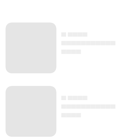
▄ ▄▄▄▄
▄▄▄▄▄▄▄▄▄▄▄
▄▄▄▄
▄ ▄▄▄▄
▄▄▄▄▄▄▄▄▄▄▄
▄▄▄▄