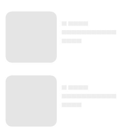
▄ ▄▄▄▄
▄▄▄▄▄▄▄▄▄▄▄
▄▄▄▄
▄ ▄▄▄▄
▄▄▄▄▄▄▄▄▄▄▄
▄▄▄▄