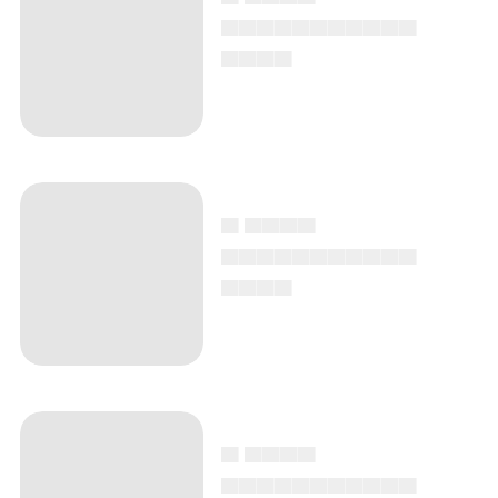
▄▄▄▄▄▄▄▄▄▄▄
▄▄▄▄
▄ ▄▄▄▄
▄▄▄▄▄▄▄▄▄▄▄
▄▄▄▄
▄ ▄▄▄▄
▄▄▄▄▄▄▄▄▄▄▄