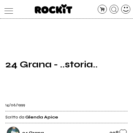
MAGAZINE
DATABASE
ARTICOLI
CONCERTI
ARTISTI
SHOP
24 Grana - ..storia..
RADIO
14/06/1999
Scritto da
Glenda Apice
328
24 Grana