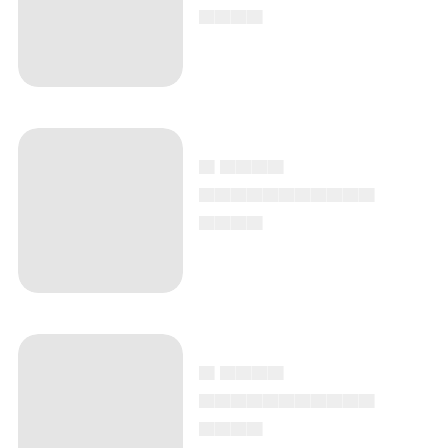
▄▄▄▄
▄ ▄▄▄▄
▄▄▄▄▄▄▄▄▄▄▄
▄▄▄▄
▄ ▄▄▄▄
▄▄▄▄▄▄▄▄▄▄▄
▄▄▄▄