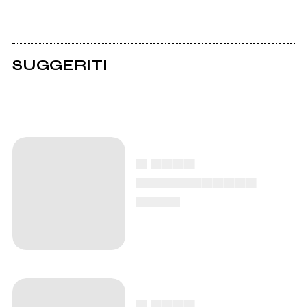
SUGGERITI
▄ ▄▄▄▄
▄▄▄▄▄▄▄▄▄▄▄
▄▄▄▄
▄ ▄▄▄▄