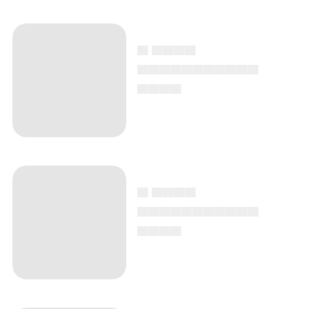
▄ ▄▄▄▄
▄▄▄▄▄▄▄▄▄▄▄
▄▄▄▄
▄ ▄▄▄▄
▄▄▄▄▄▄▄▄▄▄▄
▄▄▄▄