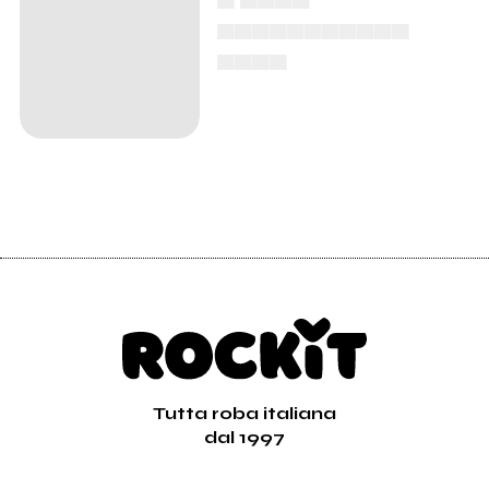
▄▄▄▄▄▄▄▄▄▄▄
▄▄▄▄
Tutta roba italiana
dal 1997