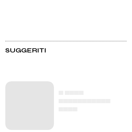
SUGGERITI
▄ ▄▄▄▄
▄▄▄▄▄▄▄▄▄▄▄
▄▄▄▄