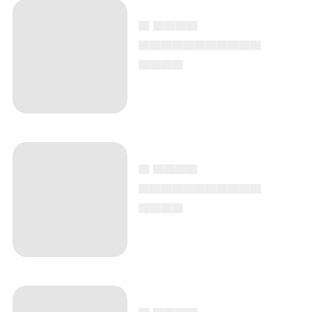
▄ ▄▄▄▄
▄▄▄▄▄▄▄▄▄▄▄
▄▄▄▄
▄ ▄▄▄▄
▄▄▄▄▄▄▄▄▄▄▄
▄▄▄▄
▄ ▄▄▄▄