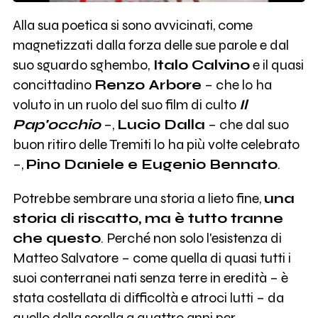
Alla sua poetica si sono avvicinati, come
magnetizzati dalla forza delle sue parole e dal
suo sguardo sghembo,
Italo Calvino
e il quasi
concittadino
Renzo Arbore
– che lo ha
voluto in un ruolo del suo film di culto
Il
Pap'occhio
–,
Lucio Dalla
– che dal suo
buon ritiro delle Tremiti lo ha più volte celebrato
–,
Pino Daniele e Eugenio Bennato
.
Potrebbe sembrare una storia a lieto fine,
una
storia di riscatto, ma è tutto tranne
che questo
. Perché non solo l'esistenza di
Matteo Salvatore – come quella di quasi tutti i
suoi conterranei nati senza terre in eredità – è
stata costellata di difficoltà e atroci lutti – da
quello della sorella a quattro anni per