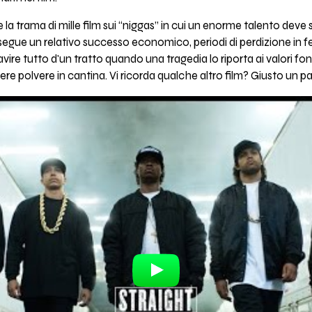
 la trama di mille film sui “niggas” in cui un enorme talento deve s
segue un relativo successo economico, periodi di perdizione in 
nsavire tutto d'un tratto quando una tragedia lo riporta ai valori fo
e polvere in cantina. Vi ricorda qualche altro film? Giusto un pa