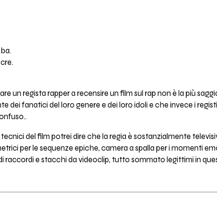
mba.
ocre.
re un regista rapper a recensire un film sul rap non è la più sag
dei fanatici del loro genere e dei loro idoli e che invece i registi
onfuso..
 tecnici del film potrei dire che la regia è sostanzialmente televis
rici per le sequenze epiche, camera a spalla per i momenti emotivi
 di raccordi e stacchi da videoclip, tutto sommato legittimi in q