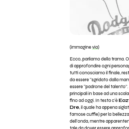
(immagine
via
)
Ecco, parliamo della trama. Ol
di approfondire ogni personag
tutti conosciamo il finale, r
da essere “sgridato dalla ma
essere “padrone del talento”. 
principali in base ad una scal
fino ad oggi. In testa c'è
Eaz
Dre
, il quale ha appena sigl
famose cuffie) per la bellezza d
dell'onda, mentre apparent
tale da dover essere approfond