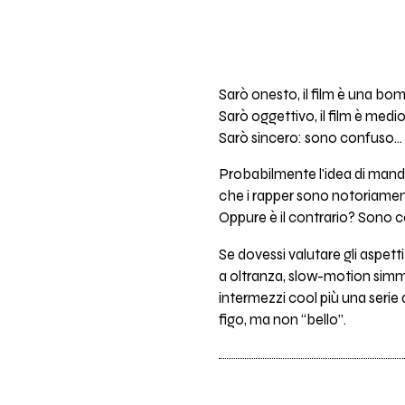
Sarò onesto, il film è una bo
Sarò oggettivo, il film è medi
Sarò sincero: sono confuso...
Probabilmente l'idea di manda
che i rapper sono notoriamente 
Oppure è il contrario? Sono c
Se dovessi valutare gli aspetti
a oltranza, slow-motion simmet
intermezzi cool più una serie
figo, ma non “bello”.