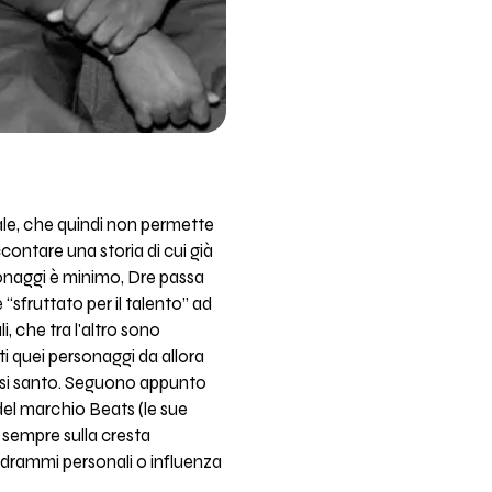
rale, che quindi non permette
contare una storia di cui già
rsonaggi è minimo, Dre passa
fruttato per il talento” ad
, che tra l'altro sono
ti quei personaggi da allora
uasi santo. Seguono appunto
 del marchio Beats (le sue
sempre sulla cresta
rammi personali o influenza