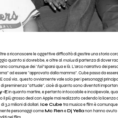
tre a riconoscere le oggettive difficoltà di gestire una storia co
gio quanto si dovrebbe, e oltre al
malus
di partenza di dover rac
estano comunque dei '
fail'
sparsi qua e là. L'arco narrativo dei pe
mma” ad essere “approvato dalla mamma”. Cube passa da essere “s
E così via.. questo ovviamente vale solo per i personaggi principali
a di preminenza “attuale”, cioè di quanto sono diventati importan
y-E
in quanto martire, e pertanto intoccabile e incolpevole, q
ato il più grosso deal con Apple mai realizzato cedendo la licenza
i 3,2 milioni di dollari.
Ice Cube
tra musica e film è comunque 
emente personaggi come
Mc Ren
e
Dj Yella
non hanno avuto d
iti nel film.