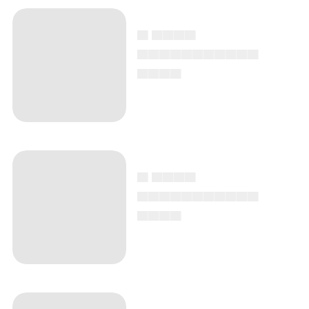
▄ ▄▄▄▄
▄▄▄▄▄▄▄▄▄▄▄
▄▄▄▄
▄ ▄▄▄▄
▄▄▄▄▄▄▄▄▄▄▄
▄▄▄▄