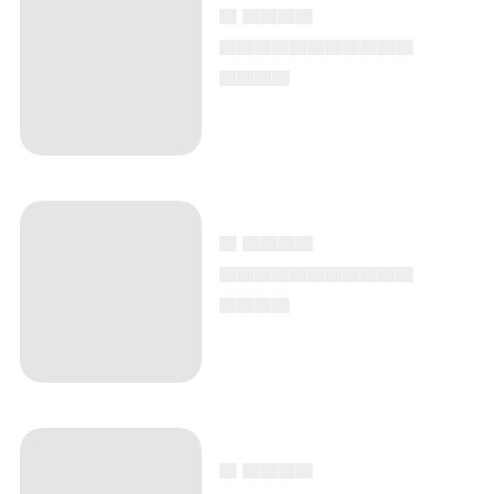
▄ ▄▄▄▄
▄▄▄▄▄▄▄▄▄▄▄
▄▄▄▄
▄ ▄▄▄▄
▄▄▄▄▄▄▄▄▄▄▄
▄▄▄▄
▄ ▄▄▄▄