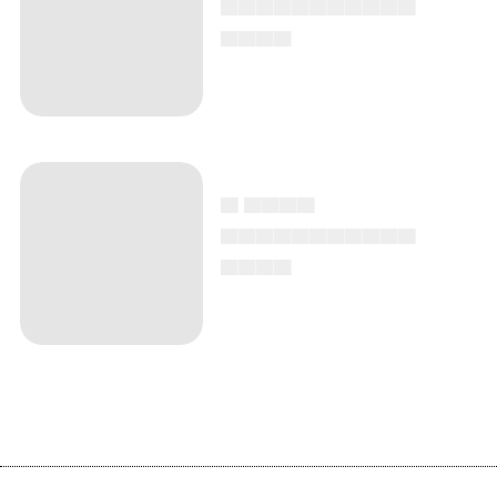
▄▄▄▄▄▄▄▄▄▄▄
▄▄▄▄
▄ ▄▄▄▄
▄▄▄▄▄▄▄▄▄▄▄
▄▄▄▄