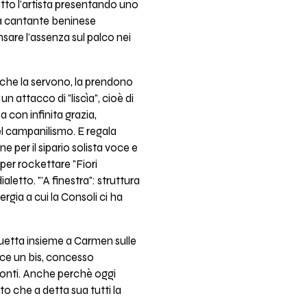
detto l'artista presentando uno
a cantante beninese
are l'assenza sul palco nei
 che la servono, la prendono
n attacco di "liscìa", cioè di
a con infinita grazia,
el campanilismo. E regala
e per il sipario solista voce e
 per rockettare "Fiori
aletto. "'A finestra": struttura
gia a cui la Consoli ci ha
 duetta insieme a Carmen sulle
oce un bis, concesso
 ponti. Anche perchè oggi
o che a detta sua tutti la