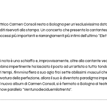
elettrico Carmen Consoli resta a Bologna per un'esclusivissima dat
iti riservati alla stampa. Un concerto che presenta la cantantessa
uccessi più importanti e riarrangiamenti più intimi dell'ultimo "El
ni nota è uno schiaffo e, improvvisamente, oltre alla cantante ve
bina impertinente ha lasciato il posto ad un'artista a tutto tond
ri tempi,
fimmina
fiera a suo agio fra i sette abilissimi
masculi
che
avatura della perfezione, allora il suo è diventato paradigma imp
a", il nuovo album di Carmen Consoli, si è fermato a Bologna al teat
show parallelo "Ventunodieciduemilatrenta".