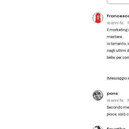
francesc
16 anni fa
il marketing
mestiere.
io lamento, i
negli ultimi
belle, per ca
(Messaggio e
pons
16 anni fa
Secondo me n
piace, sarà c