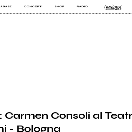
TABASE
CONCERTI
SHOP
RADIO
KIT PRO
ISTI
VIZI
: Carmen Consoli al Teatr
i - Bologna