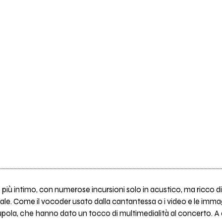
ù intimo, con numerose incursioni solo in acustico, ma ricco di 
le. Come il vocoder usato dalla cantantessa o i video e le immagin
ola, che hanno dato un tocco di multimedialità al concerto. A d