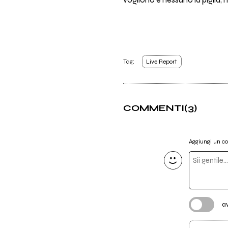
vogliono e nessuno la piglia, 
Tag:
Live Report
COMMENTI
(3)
Aggiungi un 
a