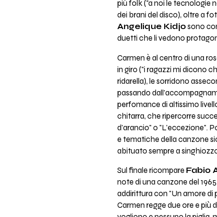
più folk ("a noi le tecnologie
dei brani del disco), oltre a fo
Angelique Kidjo
sono comp
duetti che li vedono protagoni
Carmen è al centro di una ros
in giro ("i ragazzi mi dicono c
ridarella), le sorridono asseco
passando dall'accompagnamento
perfomance di altissimo livello
chitarra, che ripercorre succe
d'arancio" o "L'eccezione". Poi
e tematiche della canzone sic
abituato sempre a singhiozzo (
Sul finale ricompare
Fabio 
note di una canzone del 1965
addirittura con "Un amore di p
Carmen regge due ore e più di 