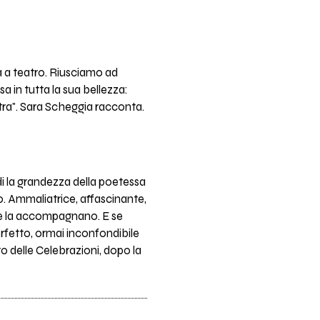
a a teatro. Riusciamo ad
 in tutta la sua bellezza:
ettra". Sara Scheggia racconta.
di la grandezza della poetessa
o. Ammaliatrice, affascinante,
 la accompagnano. E se
erfetto, ormai inconfondibile
ro delle Celebrazioni, dopo la