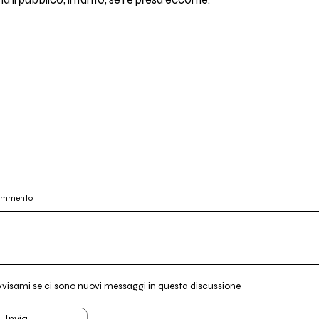
ma il pubblico, intanto, se l'è presa eccome.
commento
vvisami se ci sono nuovi messaggi in questa discussione