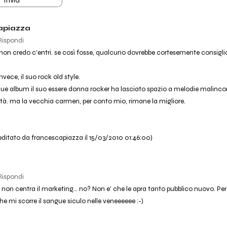
Invia
apiazza
Rispondi
 non credo c'entri. se così fosse, qualcuno dovrebbe cortesemente consigl
nvece, il suo rock old style.
 due album il suo essere donna rocker ha lasciato spazio a melodie malinco
rità. ma la vecchia carmen, per conto mio, rimane la migliore.
ditato da francescapiazza il 15/03/2010 01:46:00)
Rispondi
on centra il marketing... no? Non e' che le apra tanto pubblico nuovo. Per
he mi scorre il sangue siculo nelle veneeeeee :-)