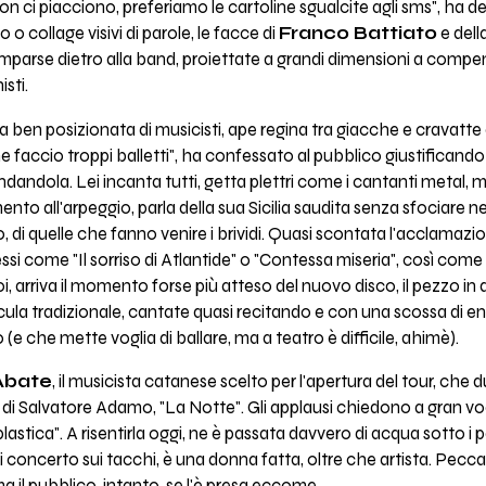
 non ci piacciono, preferiamo le cartoline sgualcite agli sms", ha 
to o collage visivi di parole, le facce di
Franco Battiato
e dell
arse dietro alla band, proiettate a grandi dimensioni a compens
sti.
a ben posizionata di musicisti, ape regina tra giacche e cravatte
he faccio troppi balletti", ha confessato al pubblico giustificando u
ndandola. Lei incanta tutti, getta plettri come i cantanti metal, m
 all'arpeggio, parla della sua Sicilia saudita senza sfociare n
, di quelle che fanno venire i brividi. Quasi scontata l'acclamazion
ssi come "Il sorriso di Atlantide" o "Contessa miseria", così come
, arriva il momento forse più atteso del nuovo disco, il pezzo in di
ula tradizionale, cantate quasi recitando e con una scossa di ener
e che mette voglia di ballare, ma a teatro è difficile, ahimè).
Abate
, il musicista catanese scelto per l'apertura del tour, che
 di Salvatore Adamo, "La Notte". Gli applausi chiedono a gran v
lastica". A risentirla oggi, ne è passata davvero di acqua sotto i
concerto sui tacchi, è una donna fatta, oltre che artista. Peccat