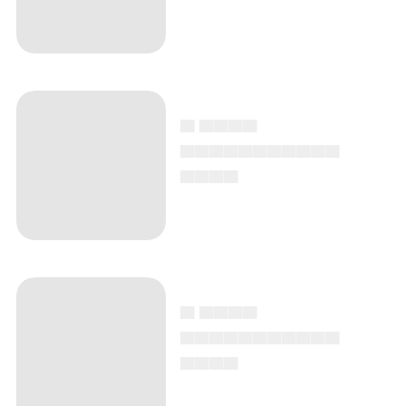
▄ ▄▄▄▄
▄▄▄▄▄▄▄▄▄▄▄
▄▄▄▄
▄ ▄▄▄▄
▄▄▄▄▄▄▄▄▄▄▄
▄▄▄▄