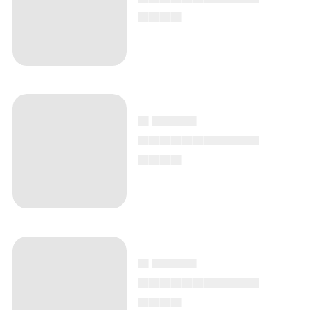
▄▄▄▄
▄ ▄▄▄▄
▄▄▄▄▄▄▄▄▄▄▄
▄▄▄▄
▄ ▄▄▄▄
▄▄▄▄▄▄▄▄▄▄▄
▄▄▄▄