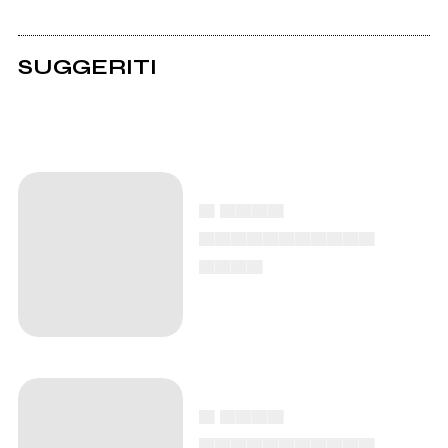
SUGGERITI
▄ ▄▄▄▄
▄▄▄▄▄▄▄▄▄▄▄
▄▄▄▄
▄ ▄▄▄▄
▄▄▄▄▄▄▄▄▄▄▄