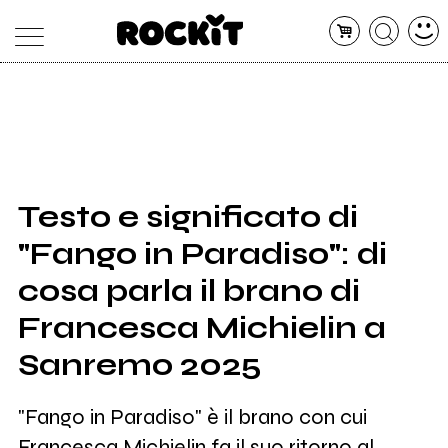
MAGAZINE
DATABASE
ARTICOLI
CONCERTI
ARTISTI
SHOP
Testo e significato di
RADIO
"Fango in Paradiso": di
cosa parla il brano di
Francesca Michielin a
Sanremo 2025
"Fango in Paradiso" è il brano con cui
Francesca Michielin fa il suo ritorno al