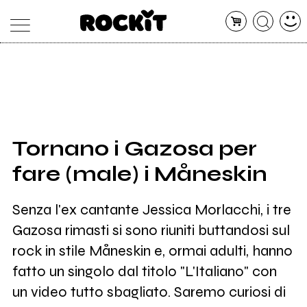
MAGAZINE
DATABASE
ARTICOLI
CONCERTI
ARTISTI
SHOP
Tornano i Gazosa per
RADIO
fare (male) i Måneskin
Senza l'ex cantante Jessica Morlacchi, i tre
Gazosa rimasti si sono riuniti buttandosi sul
rock in stile Måneskin e, ormai adulti, hanno
fatto un singolo dal titolo "L'Italiano" con
un video tutto sbagliato. Saremo curiosi di