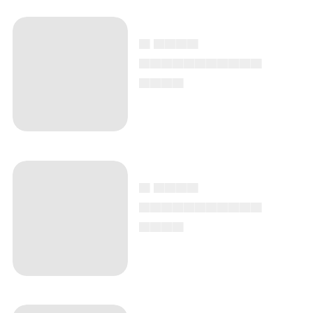
▄ ▄▄▄▄
▄▄▄▄▄▄▄▄▄▄▄
▄▄▄▄
▄ ▄▄▄▄
▄▄▄▄▄▄▄▄▄▄▄
▄▄▄▄