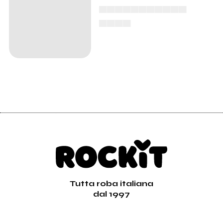
▄▄▄▄▄▄▄▄▄▄▄
▄▄▄▄
Tutta roba italiana
dal 1997