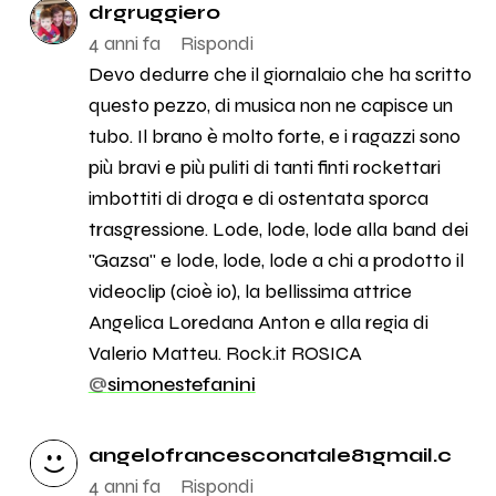
drgruggiero
4 anni fa
Rispondi
Devo dedurre che il giornalaio che ha scritto
questo pezzo, di musica non ne capisce un
tubo. Il brano è molto forte, e i ragazzi sono
più bravi e più puliti di tanti finti rockettari
imbottiti di droga e di ostentata sporca
trasgressione. Lode, lode, lode alla band dei
"Gazsa" e lode, lode, lode a chi a prodotto il
videoclip (cioè io), la bellissima attrice
Angelica Loredana Anton e alla regia di
Valerio Matteu. Rock.it ROSICA
@
simonestefanini
angelofrancesconatale81gmail.c
4 anni fa
Rispondi