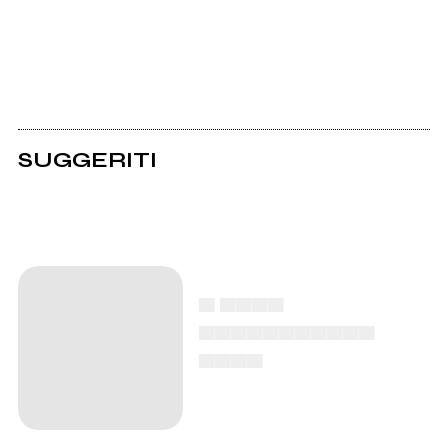
SUGGERITI
▄ ▄▄▄▄
▄▄▄▄▄▄▄▄▄▄▄
▄▄▄▄