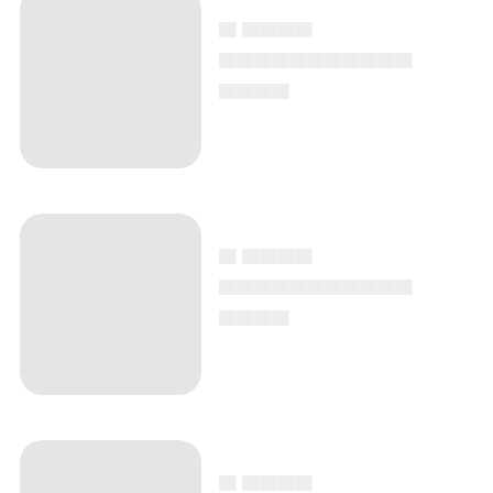
▄ ▄▄▄▄
▄▄▄▄▄▄▄▄▄▄▄
▄▄▄▄
▄ ▄▄▄▄
▄▄▄▄▄▄▄▄▄▄▄
▄▄▄▄
▄ ▄▄▄▄