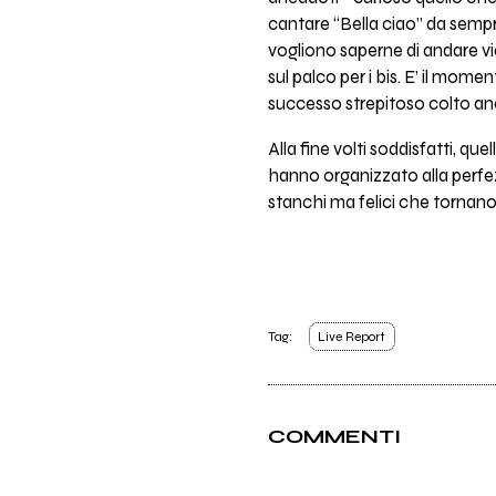
cantare “Bella ciao” da sempre 
vogliono saperne di andare via 
sul palco per i bis. E’ il mom
successo strepitoso colto an
Alla fine volti soddisfatti, qu
hanno organizzato alla perfez
stanchi ma felici che tornano
Tag:
Live Report
COMMENTI