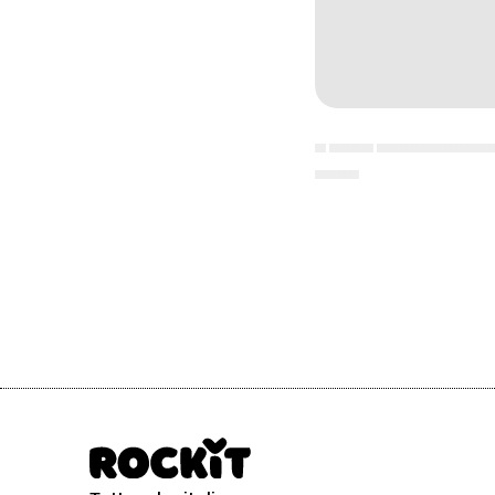
▄ ▄▄▄▄ ▄▄▄▄▄▄▄▄▄▄
▄▄▄▄