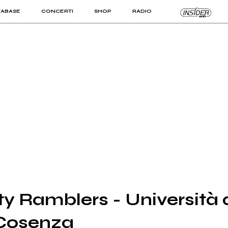
TABASE
CONCERTI
SHOP
RADIO
KIT PRO
ISTI
VIZI
y Ramblers - Università 
 Cosenza