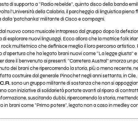
a di supporto a “Radio rebelde”, quinto disco della banda emili
a l’Università della Calabria, il parcheggio di linguistica pieno fin
a dalla ‘patchanka’ militante di Cisco e compagni.
 dal nuovo corso musicale intrapreso dal gruppo dopo la defezio
di esplorare nuovi linguaggi. Ecco allora che la matrice folk irl
rock multietnico che definisce meglio il loro percorso artistico.
co d’apertura che ha legato brani nuovi come “La legge giusta” e
r dare il benvenuto ai presenti. “Carretera Austral” smorza un po’ 
to dei brani che ripercorrendo la storia, più o meno recente, ne
fatta costruire dal generale Pinochet negli anni settanta, in Cile, 
C.R.
sono un gruppo militante di sostanza che non si appoggiano
o con iniziative di solidarietà portate avanti al riparo di contratti
nformazione, suscitando dubbi, ripercorrendo la storia, mettendo 
 in brani come "Primo potere", legato non a caso in medley con 