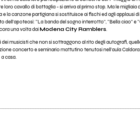
loro cavallo di battaglia - si arriva al primo stop. Ma le migliaia 
e la canzone partigiana si sostituisce ai fischi ed agli applausi d
ento dell’apoteosi: “La banda del sogno interrotto”, “Bella ciao” 
cora una volta dai
Modena City Ramblers
.
elli dei musicisti che non si sottraggono al rito degli autografi, qu
ione concerto e seminario mattutino tenutosi nell’aula Caldora, e
 a casa.