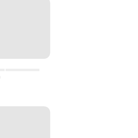
▄▄ ▄▄▄▄▄▄▄▄▄▄▄
▄