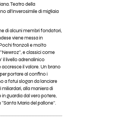
ana. Teatro della
o all’inverosimile di migliaia
ne di alcuni membri fondatori,
andese viene messa in
 Pochi fronzoli e molto
 “Newroz”, e classici come
il livello adrenalinico
 accresce il valore. Un brano
per portare al confino i
 a fatui slogan da lanciare
 miliardari, alla maniera di
in guardia dal vero potere,
“Santa Maria del pallone”.