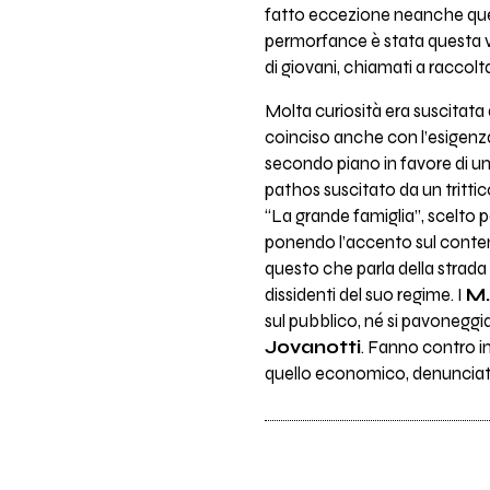
fatto eccezione neanche quest
permorfance è stata questa volt
di giovani, chiamati a raccolt
Molta curiosità era suscitata
coinciso anche con l’esigenza 
secondo piano in favore di un 
pathos suscitato da un tritti
“La grande famiglia”, scelto pe
ponendo l’accento sul contenu
questo che parla della strada 
dissidenti del suo regime. I
M.
sul pubblico, né si pavoneggian
Jovanotti
. Fanno contro i
quello economico, denunciato