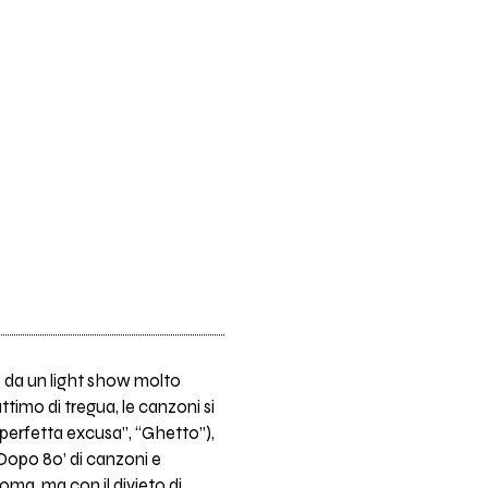
o da un light show molto
imo di tregua, le canzoni si
perfetta excusa”, “Ghetto”),
Dopo 80’ di canzoni e
oma, ma con il divieto di