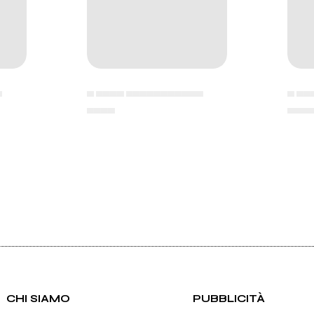
▄
▄ ▄▄▄▄ ▄▄▄▄▄▄▄▄▄▄▄
▄ ▄▄
▄▄▄▄
▄▄▄
CHI SIAMO
PUBBLICITÀ