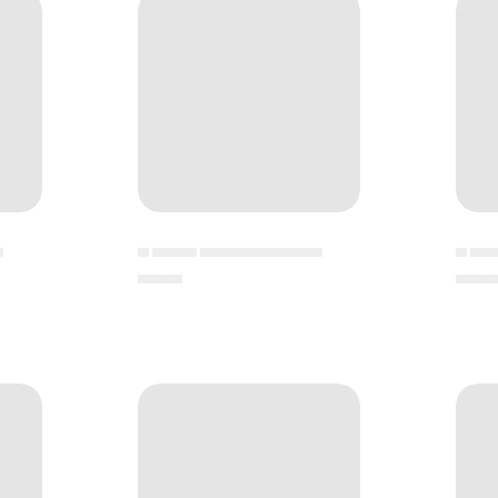
▄
▄ ▄▄▄▄ ▄▄▄▄▄▄▄▄▄▄▄
▄ ▄▄
▄▄▄▄
▄▄▄