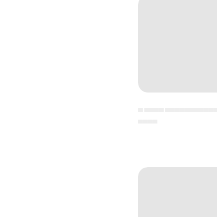
▄ ▄▄▄▄ ▄▄▄▄▄▄▄▄▄▄
▄▄▄▄