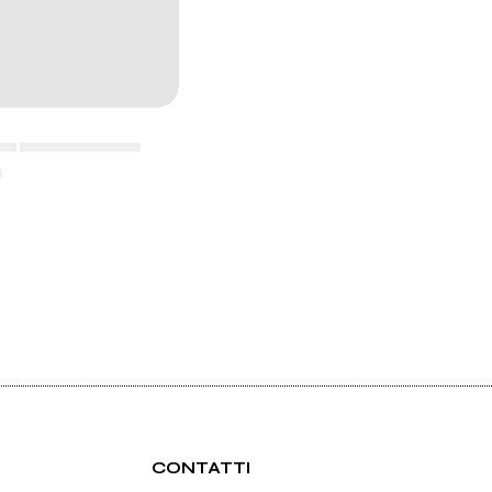
▄▄ ▄▄▄▄▄▄▄▄▄▄▄
▄
CONTATTI