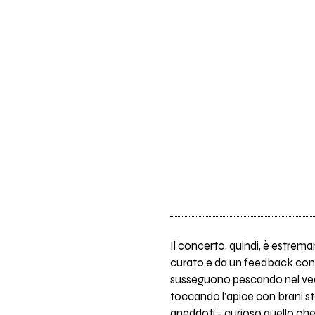
Il concerto, quindi, è estrem
curato e da un feedback conti
susseguono pescando nel vecc
toccando l’apice con brani s
aneddoti - curioso quello che