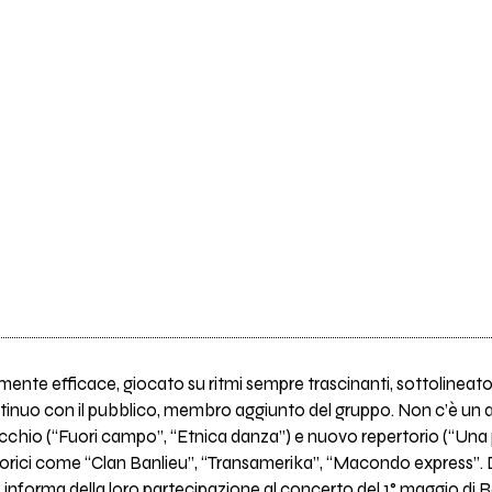
amente efficace, giocato su ritmi sempre trascinanti, sottolineat
nuo con il pubblico, membro aggiunto del gruppo. Non c’è un att
hio (“Fuori campo”, “Etnica danza”) e nuovo repertorio (“Una 
torici come “Clan Banlieu”, “Transamerika”, “Macondo express”. 
 informa della loro partecipazione al concerto del 1° maggio di R