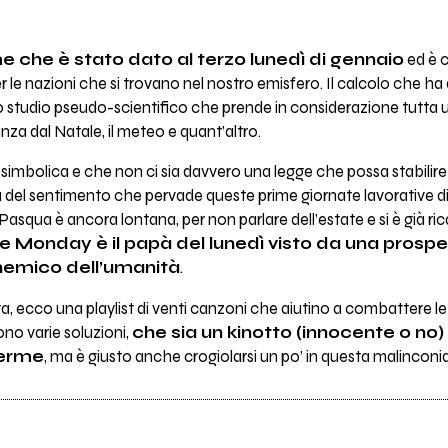
me che è stato dato al terzo lunedì di gennaio
ed è c
er le nazioni che si trovano nel nostro emisfero. Il calcolo che 
o studio pseudo-scientifico che prende in considerazione tutta un
anza dal Natale, il meteo e quant’altro.
 simbolica e che non ci sia davvero una legge che possa stabilire l
a del sentimento che pervade queste prime giornate lavorative di
Pasqua è ancora lontana, per non parlare dell’estate e si è già ric
lue Monday è il papà del lunedì visto da una prospe
 nemico dell’umanità
.
a, ecco una playlist di venti canzoni che aiutino a combattere l
ono varie soluzioni,
che sia un kinotto (innocente o no) 
Verme
, ma è giusto anche crogiolarsi un po’ in questa malinconia 