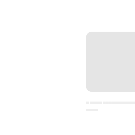
▄ ▄▄▄▄ ▄▄▄▄▄▄▄▄▄▄
▄▄▄▄