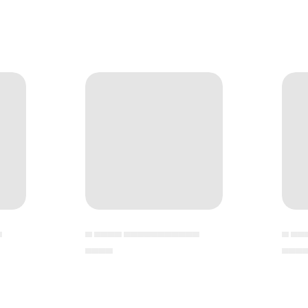
▄
▄ ▄▄▄▄ ▄▄▄▄▄▄▄▄▄▄▄
▄ ▄▄
▄▄▄▄
▄▄▄