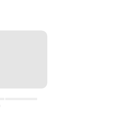
▄▄ ▄▄▄▄▄▄▄▄▄▄▄
▄