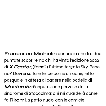
11
Francesca Michielin
10
Rkomi
0
SANTI FRANCESI
Francesca Michielin
annuncia che tra due
puntate scopriremo chi ha vinto l'edizione 2022
di
X Factor
, (forse?) l'ultima targata Sky. Bene
no? Dovrei saltare felice come un coniglietto
pasquale in attesa di cadere nella padella di
Masterchef
eppure sono pervaso dalla
sindrome di Stoccolma: chi mi guarderà come
fa
Rkomi
, a petto nudo, con le camicie