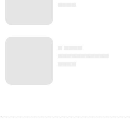
▄▄▄▄
▄ ▄▄▄▄
▄▄▄▄▄▄▄▄▄▄▄
▄▄▄▄