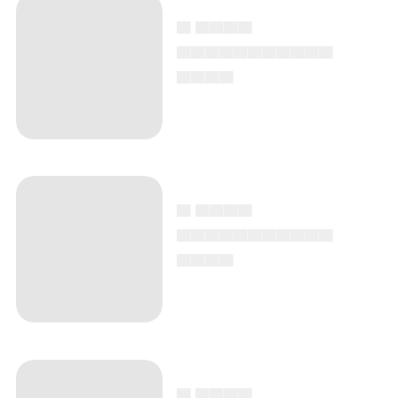
▄ ▄▄▄▄
▄▄▄▄▄▄▄▄▄▄▄
▄▄▄▄
▄ ▄▄▄▄
▄▄▄▄▄▄▄▄▄▄▄
▄▄▄▄
▄ ▄▄▄▄