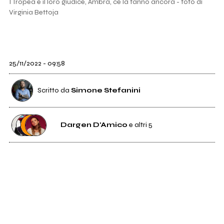
I Tropea e il loro giudice, Ambra, ce la fanno ancora - foto di
Virginia Bettoja
25/11/2022 - 09:58
Scritto da
Simone Stefanini
Dargen D'Amico
e altri 5
232
Dargen D'Amico
26
Fedez
6
Tropea