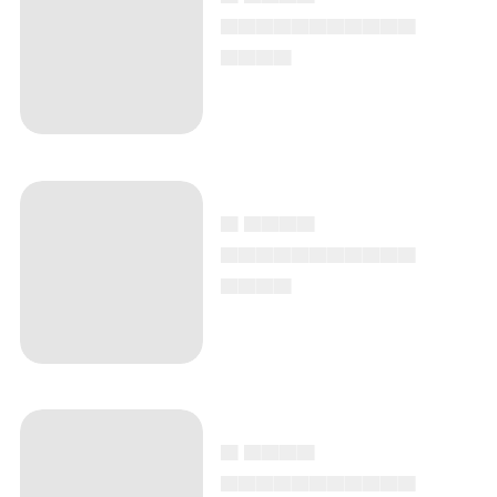
▄▄▄▄▄▄▄▄▄▄▄
▄▄▄▄
▄ ▄▄▄▄
▄▄▄▄▄▄▄▄▄▄▄
▄▄▄▄
▄ ▄▄▄▄
▄▄▄▄▄▄▄▄▄▄▄