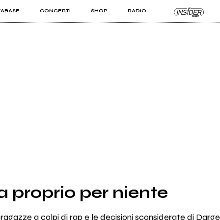
TABASE
CONCERTI
SHOP
RADIO
KIT PRO
ISTI
VIZI
 proprio per niente
e ragazze a colpi di rap e le decisioni sconsiderate di Darg