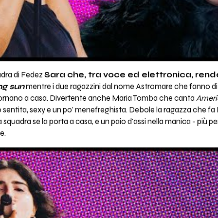
adra di Fedez
Sara che, tra voce ed elettronica, ren
ng sun
mentre i due ragazzini dal nome Astromare che fanno di
 tornano a casa. Divertente anche Maria Tomba che canta
Ameri
sentita, sexy e un po' menefreghista. Debole la ragazza che f
 squadra se la porta a casa, e un paio d'assi nella manica - più pe
re.