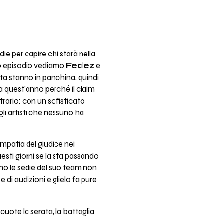
edie per capire chi starà nella
imo episodio vediamo
Fedez
e
ta stanno in panchina, quindi
ca quest'anno perché il claim
ntrario: con un sofisticato
 gli artisti che nessuno ha
patia del giudice nei
uesti giorni se la sta passando
cano le sedie del suo team non
 di audizioni e glielo fa pure
uote la serata, la battaglia