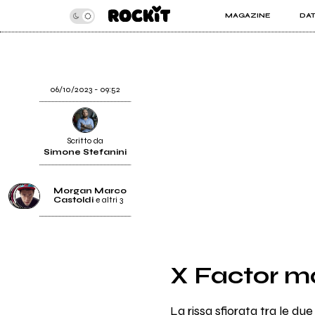
MAGAZINE
DA
INSIDER
ROC
ARTICOLI
ART
RECENSIONI
SER
VIDEO
06/10/2023 - 09:52
Scritto da
Simone Stefanini
Morgan Marco
Castoldi
e altri 3
Morgan Marco Castoldi
X Factor ma
Francesca Michielin
Dargen D'Amico
La rissa sfiorata tra le du