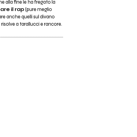
e alla fine le ha fregato la
are il rap
(pure meglio
are anche quelli sul divano
isolve a tarallucci e rancore.