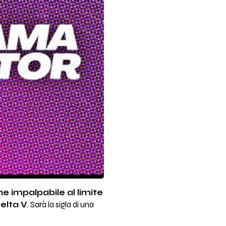
e impalpabile al limite
elta V
. Sarà la sigla di una