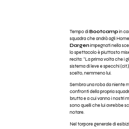
Tempo di
Bootcamp
in c
squadra che andrà agli Home V
Dargen
impegnati nella scel
lo spettacolo è piuttosto mis
recita: "La prima volta che i g
sistema di leve e specchi (cit.)
scelto, nemmeno lui.
Sembra una roba da niente ma
confronti della propria squadra
brutta e a cui vanno i nostri 
sono quelli che lui avrebbe sce
notare.
Nel torpore generale di esibi