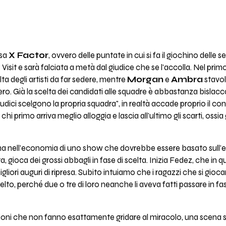
asa
X Factor
, ovvero delle puntate in cui si fa il giochino delle s
isit e sarà falciata a metà dal giudice che se l'accolla. Nel pr
ta degli artisti da far sedere, mentre
Morgan
e
Ambra
stavol
ero. Già la scelta dei candidati alle squadre è abbastanza bislac
iudici scelgono la propria squadra", in realtà accade proprio il co
 chi primo arriva meglio alloggia e lascia all'ultimo gli scarti, ossia
 nell'economia di uno show che dovrebbe essere basato sull'em
, gioca dei grossi abbagli in fase di scelta. Inizia Fedez, che in q
migliori auguri di ripresa. Subito intuiamo che i ragazzi che si gio
lto, perché due o tre di loro neanche li aveva fatti passare in fase
zioni che non fanno esattamente gridare al miracolo, una scena sc