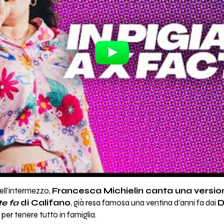
nell'intermezzo,
Francesca Michielin canta una version
te fa
di Califano
, già resa famosa una ventina d'anni fa dai
D
o per tenere tutto in famiglia.