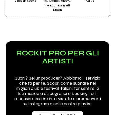
Vinegar Socks
The Mantra above 
Adius
EE
the spotless melt 
Moon
ROCKIT PRO PER GLI
ARTISTI
Suoni? Sei un producer? Abbiamo il servizio
che fa per te. Scopri come suonare nei
migliori club e festival italiani, far sentire la
tua musica a discografici e booking, farti
recensire, essere intervistato e promuoverti
su Instagram e nelle nostre playlist.