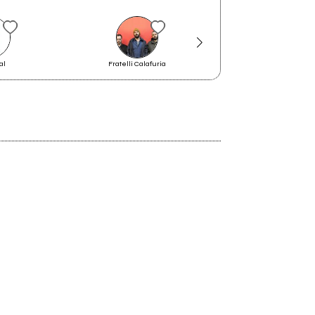
News from Wallace Records!
al
Fratelli Calafuria
The Please
1998
Tracce