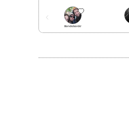
Il programma di "Affondi" al
Bandabardo'
Fondo Perduto
2001
An Indigo Ballad / Fine Greeny
Stages