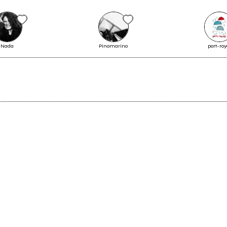
2partiMOLLItremolanti al Fondo
Nada
Pinomarino
port-roy
Perduto
1999
Illu ogod ellat rhagedia
(Ustrainhustri)
Vedi tutti