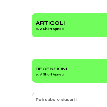
2002
200
An Indigo Ballad / Fine Greeny
Illu 
Stages
(Ustr
ARTICOLI
su A Short Apnea
mio album
RECENSIONI
su A Short Apnea
Potrebbero piacerti