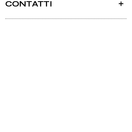
CONTATTI
Associazioneexperimenta.it
Scrivi all'utente che amministra la pagina.
Invia messaggio