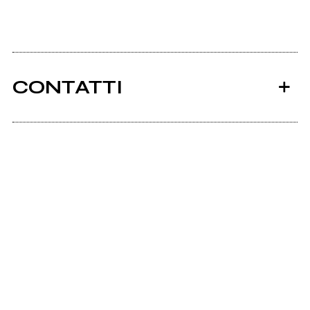
CONTATTI
Ancora nessun utente amministra questa pagina,
puoi farlo tu.
Richiedi la gestione