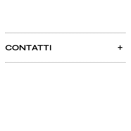
CONTATTI
Ancora nessun utente amministra questa pagina,
puoi farlo tu.
Richiedi la gestione