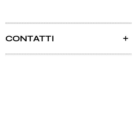
CONTATTI
Ancora nessun utente amministra questa pagina,
puoi farlo tu.
Richiedi la gestione