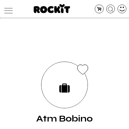
MAGAZINE
DATABASE
ARTICOLI
CONCERTI
ARTISTI
SHOP
RADIO
Atm Bobino