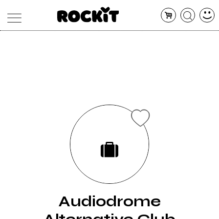
MAGAZINE
DATABASE
ARTICOLI
CONCERTI
ARTISTI
SHOP
RADIO
Audiodrome