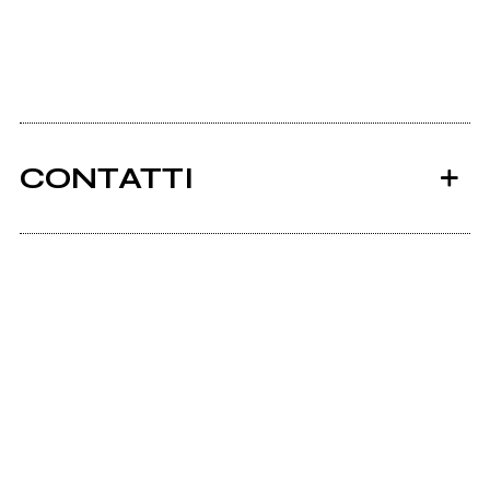
CONTATTI
Ancora nessun utente amministra questa pagina,
puoi farlo tu.
Richiedi la gestione