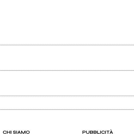
Ancora nessun utente amministra questa pagina, puoi farlo tu.
Richiedi la gestione
CHI SIAMO
PUBBLICITÀ