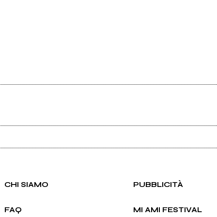
Ancora nessun utente amministra questa pagina, puoi farlo tu.
Richiedi la gestione
CHI SIAMO
PUBBLICITÀ
FAQ
MI AMI FESTIVAL