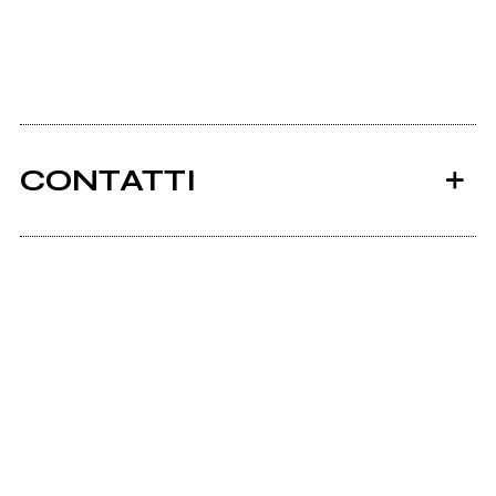
CONTATTI
Ancora nessun utente amministra questa pagina,
puoi farlo tu.
Richiedi la gestione