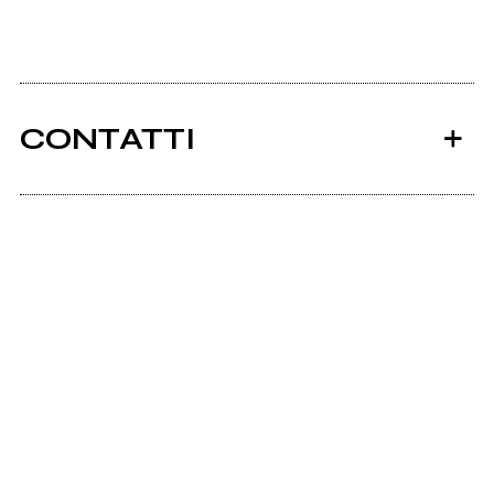
CONTATTI
Ancora nessun utente amministra questa pagina,
puoi farlo tu.
Richiedi la gestione