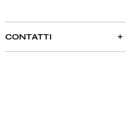
CONTATTI
Ancora nessun utente amministra questa pagina,
puoi farlo tu.
Richiedi la gestione