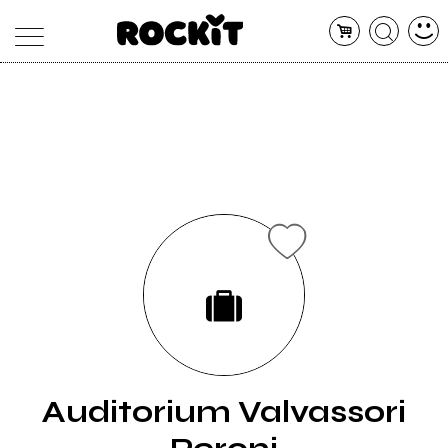
MAGAZINE
DATABASE
ARTICOLI
CONCERTI
ARTISTI
SHOP
RADIO
Auditorium Valvassori