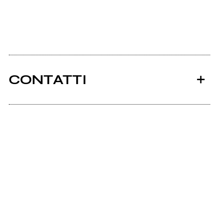
CONTATTI
Ancora nessun utente amministra questa pagina,
puoi farlo tu.
Richiedi la gestione