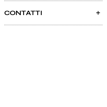
CONTATTI
Scrivi all'utente che amministra la pagina.
Invia messaggio