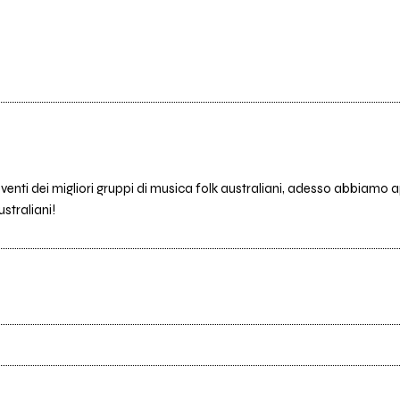
 eventi dei migliori gruppi di musica folk australiani, adesso abbia
straliani!
Scrivi all'utente che amministra la pagina.