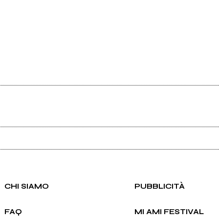
Ancora nessun utente amministra questa pagina, puoi farlo tu.
Richiedi la gestione
CHI SIAMO
PUBBLICITÀ
FAQ
MI AMI FESTIVAL