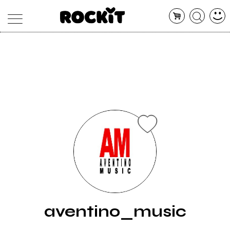
MAGAZINE
DATABASE
ARTICOLI
CONCERTI
ARTISTI
SHOP
RADIO
aventino_music