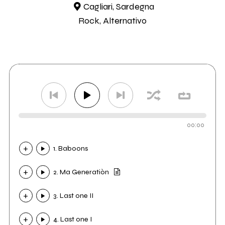
Cagliari, Sardegna
Rock, Alternativo
00:00
1. Baboons
2. Ma Generatiòn
3. Last one II
4. Last one I