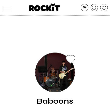
MAGAZINE
DATABASE
ARTICOLI
CONCERTI
ARTISTI
SHOP
RADIO
Baboons