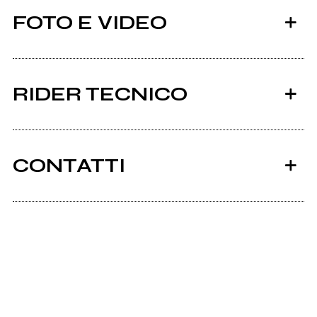
FOTO E VIDEO
RIDER TECNICO
Visualizza il documento
CONTATTI
Instagram
Letters from September live at Riverside
Youtube
Open Air Festival 2024
Facebook