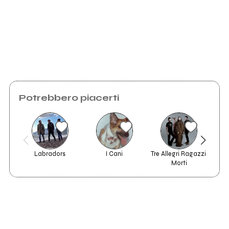
Scrivi all'utente che amministra la pagina.
Invia messaggio
Potrebbero piacerti
Little Alice
Labradors
I Cani
Tre Allegri Ragazzi 
Morti
Vedi tutti