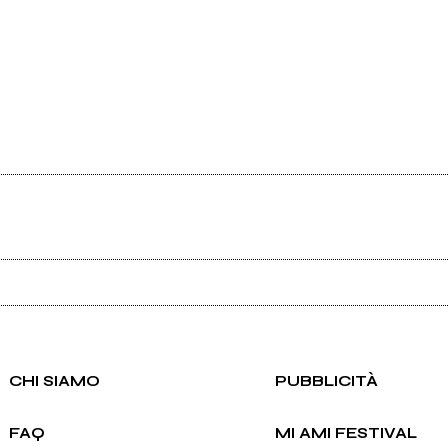
Ancora nessun utente amministra questa pagina, puoi farlo tu.
Richiedi la gestione
CHI SIAMO
PUBBLICITÀ
FAQ
MI AMI FESTIVAL