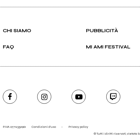
Scrivi all'utente che amministra la pagina.
CHI SIAMO
PUBBLICITÀ
FAQ
MI AMI FESTIVAL
Invia messaggio
i sui semi - Palma
Lavori sui semi - Palma
l
Nana
P.IVA 07712350961
Condizioni d'uso
-
Privacy policy
© Tutti i diritti riservati, vietata