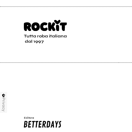
Tutta roba italiana
dal 1997
Lavori sui semi - Palma
Lavor
Eccelsa
Saba
Privacy
Editore