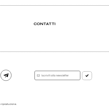
CONTATTI
Lavori sui semi - Palma delle
Canarie
Iscriviti alla newsletter
 la riproduzione.