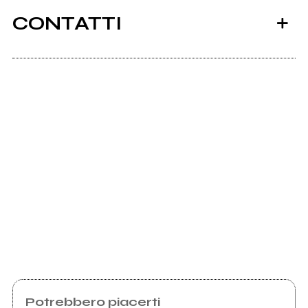
CONTATTI
Scrivi all'utente che amministra la pagina.
Invia messaggio
Potrebbero piacerti