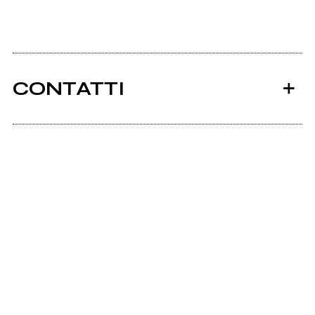
CONTATTI
Ancora nessun utente amministra questa pagina,
puoi farlo tu.
Richiedi la gestione