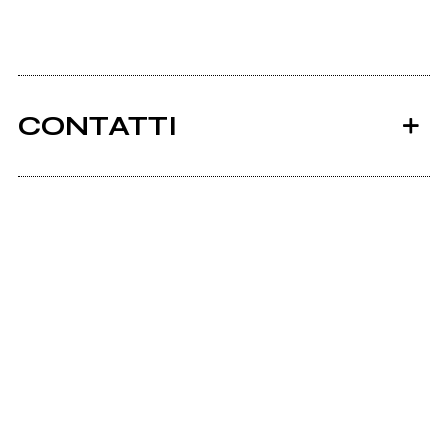
CONTATTI
Ancora nessun utente amministra questa pagina,
puoi farlo tu.
Richiedi la gestione