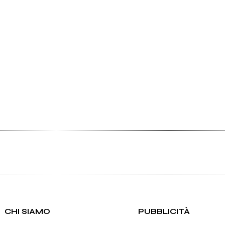
CHI SIAMO
PUBBLICITÀ