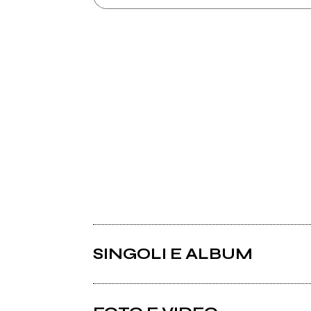
SINGOLI E ALBUM