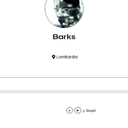
Barks
Lombardia
3. Slough