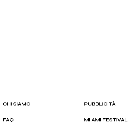
Ancora nessun utente amministra questa pagina, puoi farlo tu.
Richiedi la gestione
CHI SIAMO
PUBBLICITÀ
FAQ
MI AMI FESTIVAL