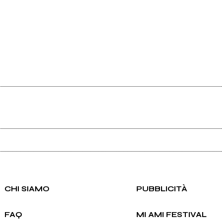
Ancora nessun utente amministra questa pagina, puoi farlo tu.
Richiedi la gestione
CHI SIAMO
PUBBLICITÀ
FAQ
MI AMI FESTIVAL