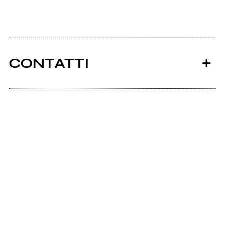
CONTATTI
Ancora nessun utente amministra questa pagina,
puoi farlo tu.
Richiedi la gestione